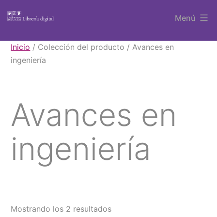
Saltar
Menú
al
contenido
Libros
Inicio
/ Colección del producto / Avances en
UAEM
ingeniería
Avances en
ingeniería
Mostrando los 2 resultados