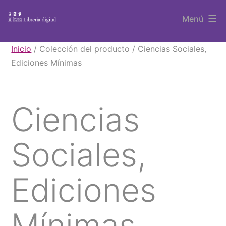
Saltar
Menú
al
contenido
Libros
Inicio
/ Colección del producto / Ciencias Sociales,
UAEM
Ediciones Mínimas
Ciencias
Sociales,
Ediciones
Mínimas