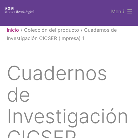
Saltar
Menú
al
contenido
Libros
Inicio
/ Colección del producto / Cuadernos de
UAEM
Investigación CICSER (impresa) 1
Cuadernos
de
Investigación
CICSER