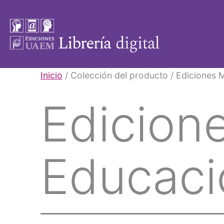
Saltar
al
contenido
Libros
Inicio
/ Colección del producto / Ediciones 
UAEM
Edicion
Educaci