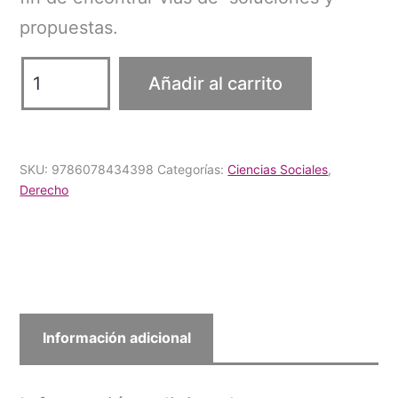
propuestas.
Las
Añadir al carrito
reformas
constitucionales
y
SKU:
9786078434398
Categorías:
Ciencias Sociales
,
su
Derecho
impacto
en
el
municipio
cantidad
Información adicional