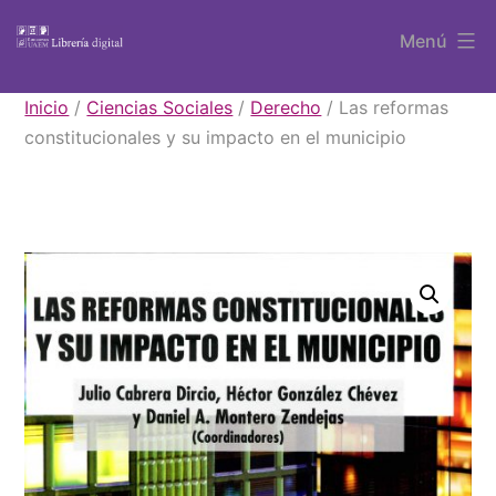
Saltar
Menú
al
contenido
Libros
Inicio
/
Ciencias Sociales
/
Derecho
/ Las reformas
UAEM
constitucionales y su impacto en el municipio