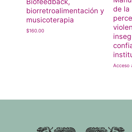
Biofeedback,
de la
biorretroalimentación y
perce
musicoterapia
viole
$
160.00
inseg
confi
insti
Acceso 