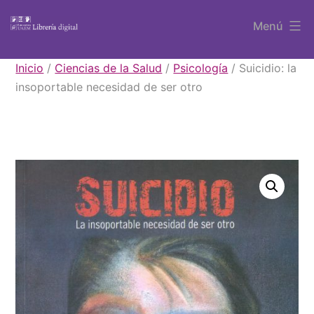
Saltar
Menú
al
contenido
Libros
Inicio
/
Ciencias de la Salud
/
Psicología
/ Suicidio: la
UAEM
insoportable necesidad de ser otro