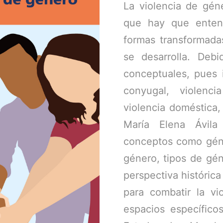
La violencia de gén
que hay que enten
formas transformada
se desarrolla. Deb
conceptuales, pues 
conyugal, violencia
violencia doméstica,
María Elena Ávila
conceptos como géne
género, tipos de gén
perspectiva histórica
para combatir la vi
espacios específico