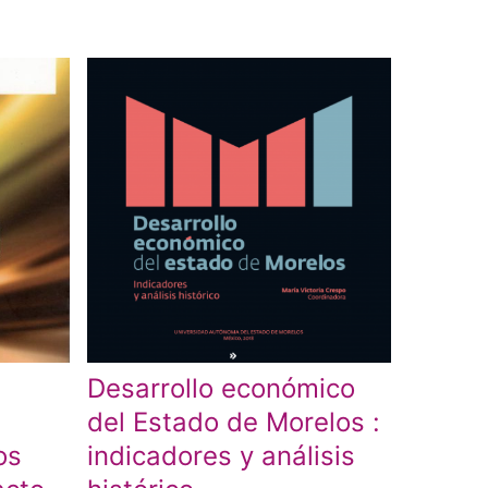
Desarrollo económico
del Estado de Morelos :
os
indicadores y análisis