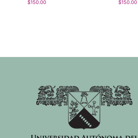
$
150.00
$
150.00