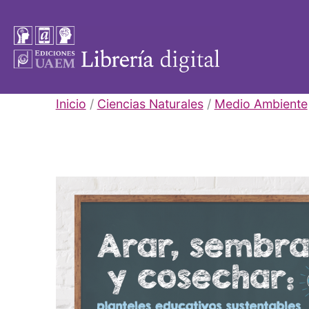
Saltar
al
contenido
Libros
Inicio
/
Ciencias Naturales
/
Medio Ambiente
UAEM