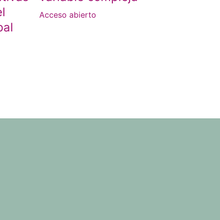
l
Acceso abierto
bal