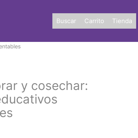
Buscar
Carrito
Tienda
entables
rar y cosechar:
educativos
les