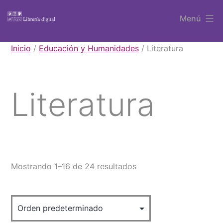
Saltar
Menú
al
contenido
Libros
Inicio
/
Educación y Humanidades
/ Literatura
UAEM
Literatura
Mostrando 1–16 de 24 resultados