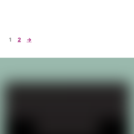
1
2
→