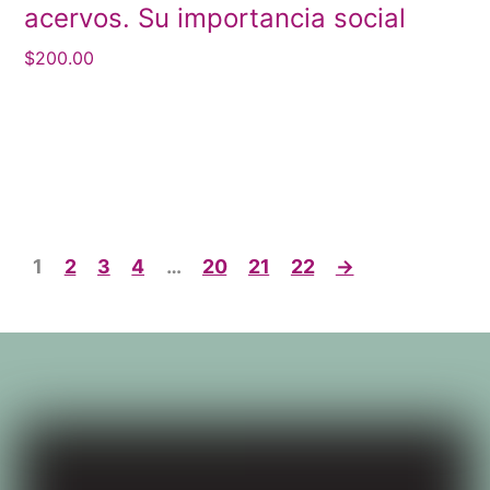
acervos. Su importancia social
$
200.00
1
2
3
4
…
20
21
22
→