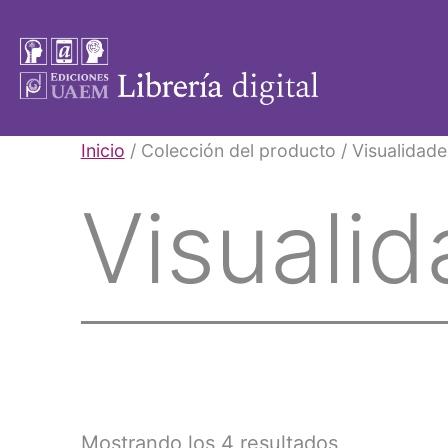
Saltar
al
contenido
Libros
Inicio
/ Colección del producto / Visualidade
UAEM
Visuali
Mostrando los 4 resultados