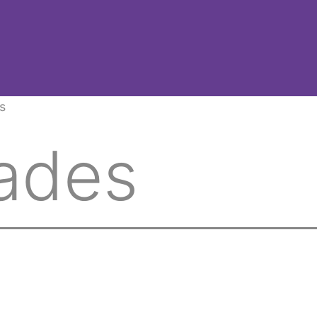
s
dades