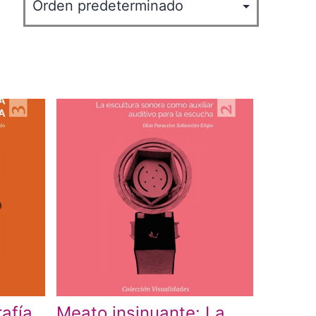
rafía
Meato insinuante: La