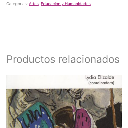
Categorías:
Artes
,
Educación y Humanidades
mexicano
cantidad
Productos relacionados