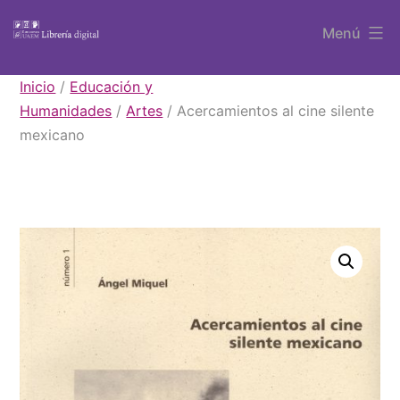
Saltar
Menú
al
contenido
Libros
Inicio
/
Educación y
UAEM
Humanidades
/
Artes
/ Acercamientos al cine silente
mexicano