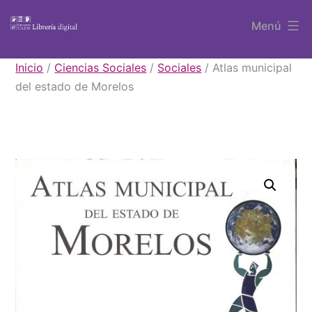
Saltar
Menú
al
contenido
Libros
Inicio
/
Ciencias Sociales
/
Sociales
/ Atlas municipal
UAEM
del estado de Morelos