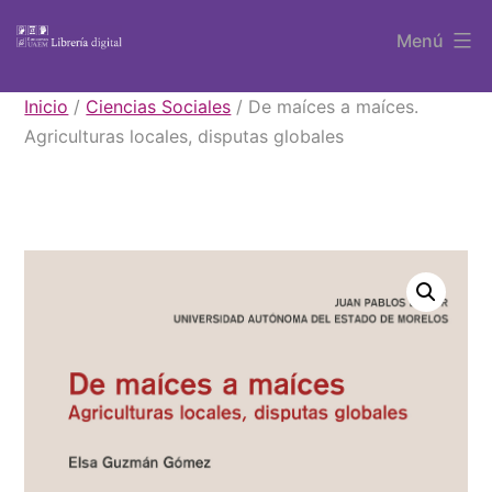
Saltar
Menú
al
contenido
Libros
Inicio
/
Ciencias Sociales
/ De maíces a maíces.
UAEM
Agriculturas locales, disputas globales