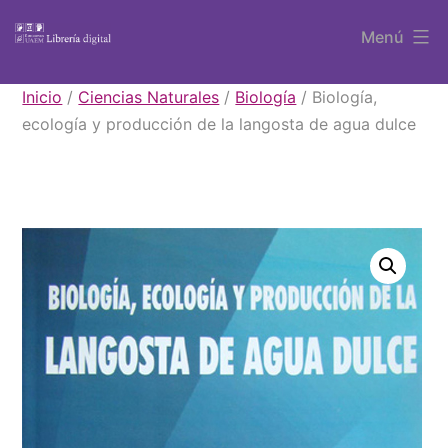
Saltar
Menú
al
contenido
Libros
Inicio
/
Ciencias Naturales
/
Biología
/ Biología,
UAEM
ecología y producción de la langosta de agua dulce