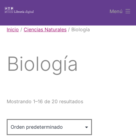
Saltar
Menú
al
contenido
Libros
Inicio
/
Ciencias Naturales
/ Biología
UAEM
Biología
Mostrando 1–16 de 20 resultados