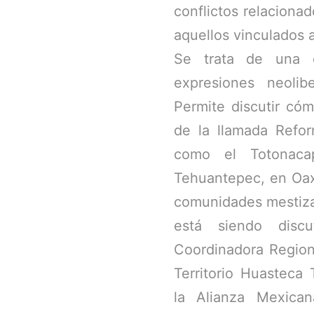
conflictos relacionad
aquellos vinculados a
Se trata de una e
expresiones neolib
Permite discutir cóm
de la llamada Refor
como el Totonaca
Tehuantepec, en Oax
comunidades mestiza
está siendo disc
Coordinadora Region
Territorio Huasteca
la Alianza Mexica