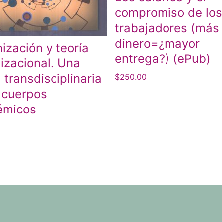
compromiso de los
trabajadores (más
dinero=¿mayor
ización y teoría
entrega?) (ePub)
izacional. Una
n transdisciplinaria
$
250.00
 cuerpos
émicos
0