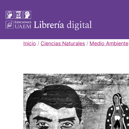
Saltar
al
contenido
Libros
Inicio
/
Ciencias Naturales
/
Medio Ambiente
UAEM