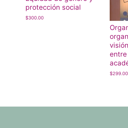
protección social
$
300.00
Organ
organ
visió
entre
acad
$
299.0