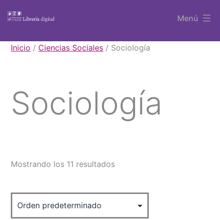
Saltar
Menú
al
contenido
Libros
Inicio
/
Ciencias Sociales
/ Sociología
UAEM
Sociología
Mostrando los 11 resultados