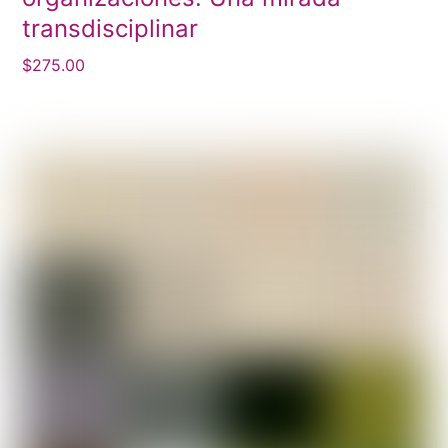
transdisciplinar
$
275.00