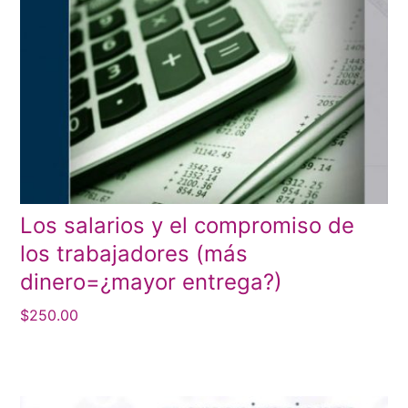
Los salarios y el compromiso de
los trabajadores (más
dinero=¿mayor entrega?)
$
250.00