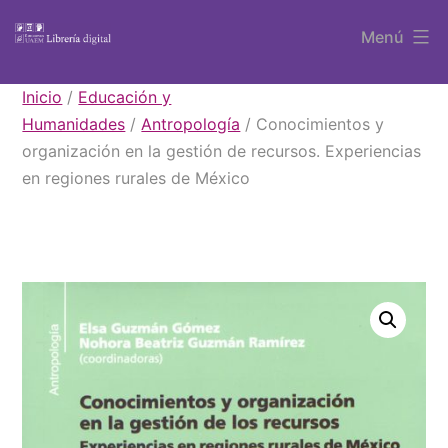
Saltar
Menú
al
contenido
Libros
Inicio
/
Educación y
UAEM
Humanidades
/
Antropología
/ Conocimientos y
organización en la gestión de recursos. Experiencias
en regiones rurales de México