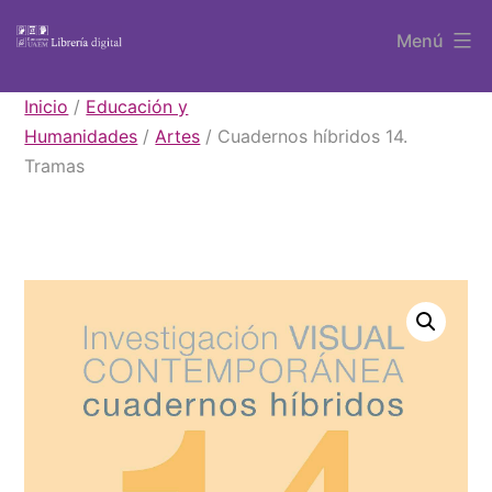
Saltar
Menú
al
contenido
Libros
Inicio
/
Educación y
UAEM
Humanidades
/
Artes
/ Cuadernos híbridos 14.
Tramas