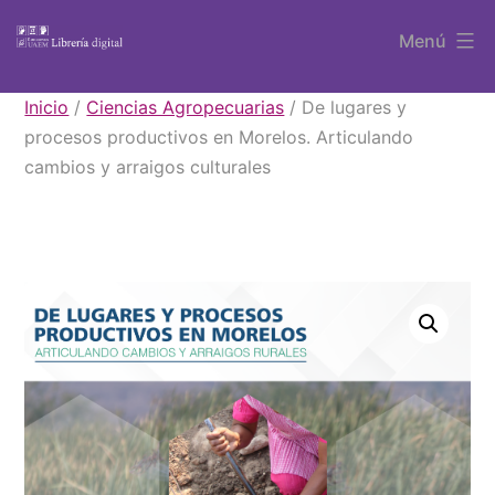
Saltar
Menú
al
contenido
Libros
Inicio
/
Ciencias Agropecuarias
/ De lugares y
UAEM
procesos productivos en Morelos. Articulando
cambios y arraigos culturales