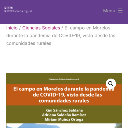
Saltar
Menú
al
contenido
Libros
Inicio
/
Ciencias Sociales
/ El campo en Morelos
UAEM
durante la pandemia de COVID-19, visto desde las
comunidades rurales