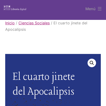
Saltar
Menú
al
contenido
Libros
Inicio
/
Ciencias Sociales
/ El cuarto jinete del
UAEM
Apocalipsis