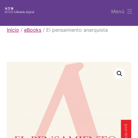
Saltar
Menú
al
contenido
Libros
Inicio
/
eBooks
/ El pensamiento anarquista
UAEM