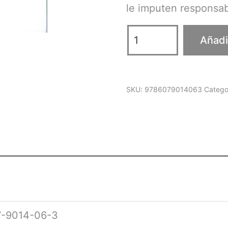
le imputen responsab
Estado
Añadir
y
democracia.
Un
SKU:
9786079014063
Catego
acercamiento
a
la
revocación
de
mandato
cantidad
7-9014-06-3