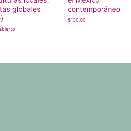
ulturas locales,
el México
tas globales
contemporáneo
)
$
130.00
abierto