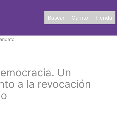
Buscar
Carrito
Tienda
mandato
democracia. Un
to a la revocación
to