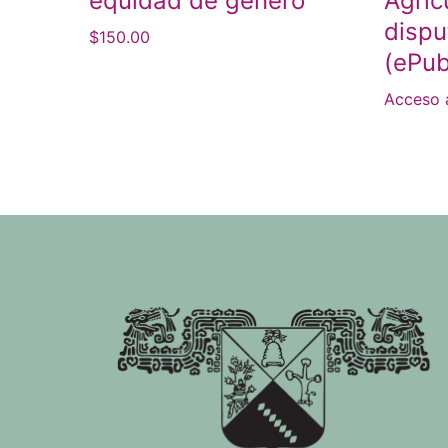
equidad de género
Agric
dispu
$
150.00
(ePub
Acceso 