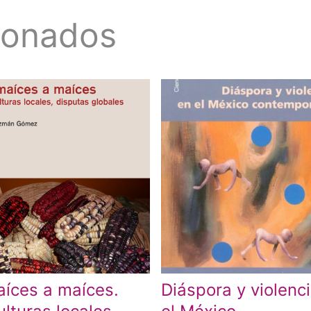
ionados
íces a maíces.
Diáspora y violenc