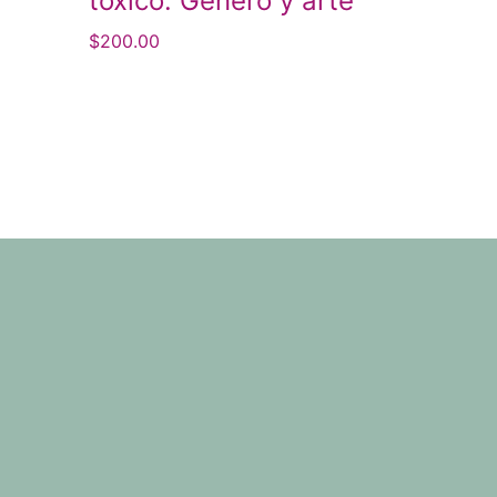
tóxico. Género y arte
$
200.00