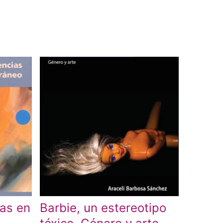
ias en
Barbie, un estereotipo