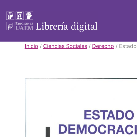
Saltar
al
contenido
Libros
Inicio
/
Ciencias Sociales
/
Derecho
/ Estado
UAEM