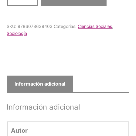
y
construcción
de
SKU:
9786078639403
Categorías:
Ciencias Sociales
,
ciudadanía.
Sociología
Perspectivas
locales,
discusiones
globales
cantidad
Información adicional
Información adicional
Autor