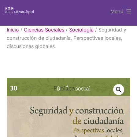
Saltar
Menú
al
contenido
Libros
Inicio
/
Ciencias Sociales
/
Sociología
/ Seguridad y
UAEM
construcción de ciudadanía. Perspectivas locales,
discusiones globales