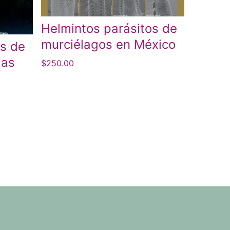
Helmintos parásitos de
murciélagos en México
os de
las
$
250.00