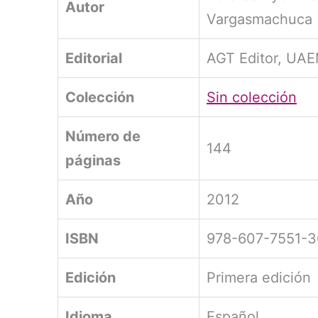
Autor
Vargasmachuca
Editorial
AGT Editor, UA
Colección
Sin colección
Número de
144
páginas
Año
2012
ISBN
978-607-7551-3
Edición
Primera edición
Idioma
Español