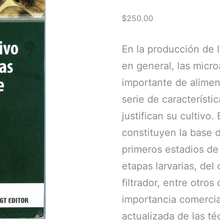
$
250.00
En la producción de 
en general, las micr
importante de alime
serie de característi
justifican su cultivo
constituyen la base 
primeros estadios de
etapas larvarias, de
filtrador, entre otro
importancia comercia
actualizada de las té