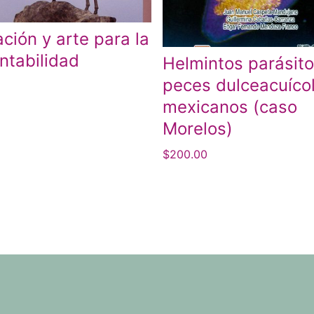
ción y arte para la
ntabilidad
Helmintos parásit
peces dulceacuíco
mexicanos (caso
Morelos)
$
200.00