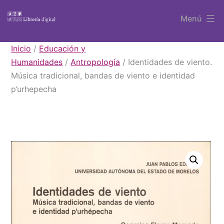
Saltar
Menú
al
contenido
Libros
Inicio
/
Educación y
UAEM
Humanidades
/
Antropología
/ Identidades de viento.
Música tradicional, bandas de viento e identidad
p’urhepecha