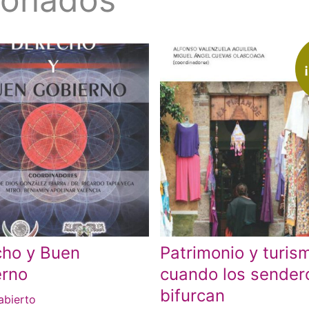
cho y Buen
Patrimonio y turis
erno
cuando los sender
bifurcan
abierto