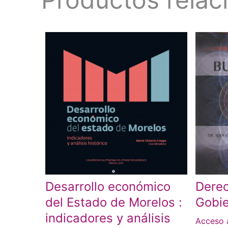
Desarrollo económico
Dere
del Estado de Morelos :
Gobi
indicadores y análisis
Acceso 