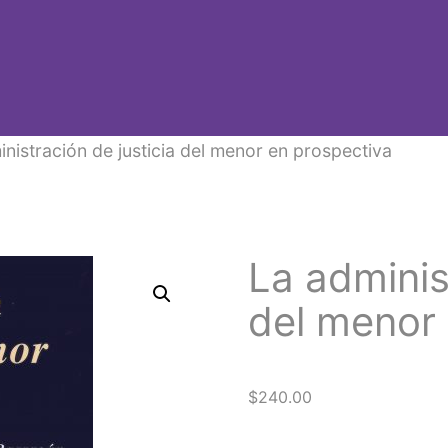
nistración de justicia del menor en prospectiva
La adminis
del menor 
$
240.00