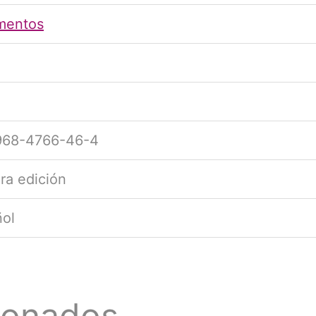
mentos
968-4766-46-4
ra edición
ol
ionados