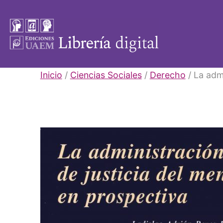
Saltar
al
contenido
Libros
Inicio
/
Ciencias Sociales
/
Derecho
/ La admi
UAEM