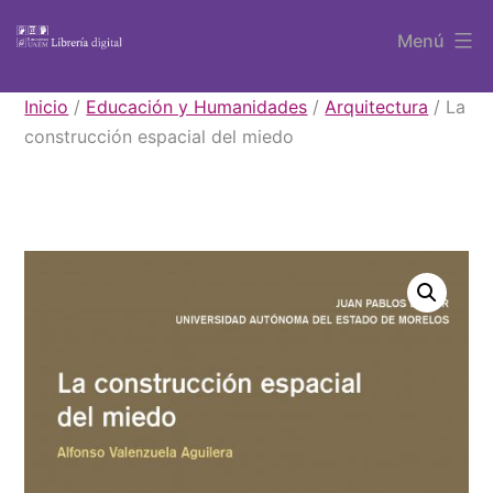
Saltar
Menú
al
contenido
Libros
Inicio
/
Educación y Humanidades
/
Arquitectura
/ La
UAEM
construcción espacial del miedo