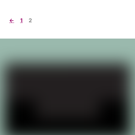
←
1
2