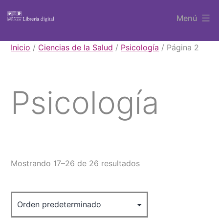
Saltar
Menú
al
contenido
Libros
Inicio
/
Ciencias de la Salud
/
Psicología
/ Página 2
UAEM
Psicología
Mostrando 17–26 de 26 resultados