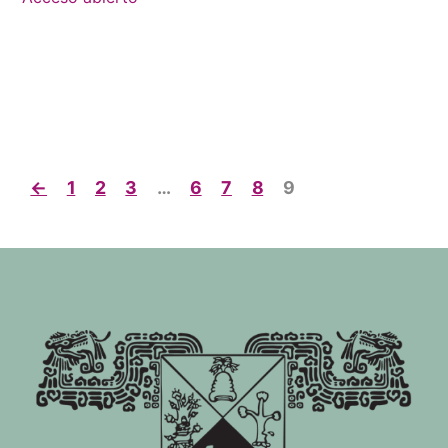
←
1
2
3
…
6
7
8
9