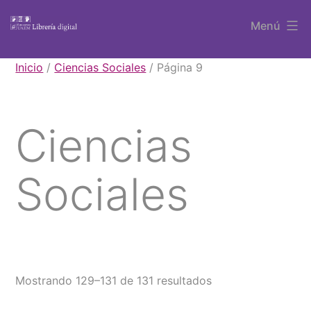
Saltar
Menú
al
contenido
Libros
Inicio
/
Ciencias Sociales
/ Página 9
UAEM
Ciencias
Sociales
Mostrando 129–131 de 131 resultados