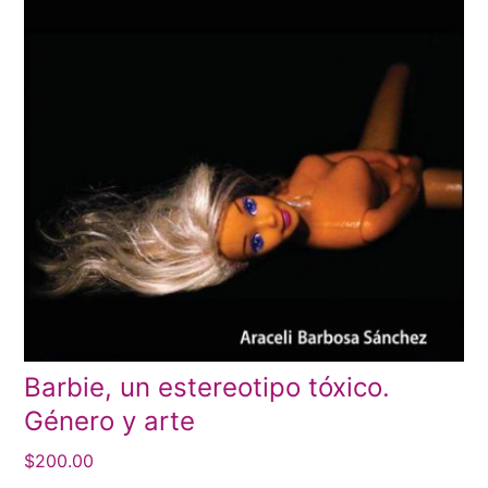
Barbie, un estereotipo tóxico.
Género y arte
$
200.00