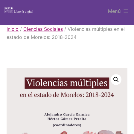
Saltar
Menú
al
contenido
Libros
Inicio
/
Ciencias Sociales
/ Violencias múltiples en el
UAEM
estado de Morelos: 2018-2024