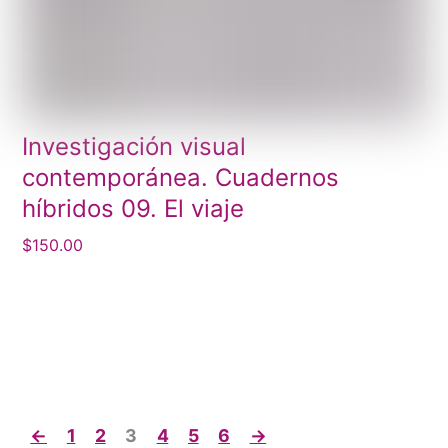
Investigación visual
contemporánea. Cuadernos
híbridos 09. El viaje
$
150.00
←
1
2
3
4
5
6
→