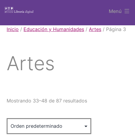
Saltar
Menú
al
contenido
Libros
Inicio
/
Educación y Humanidades
/
Artes
/ Página 3
UAEM
Artes
Mostrando 33–48 de 87 resultados