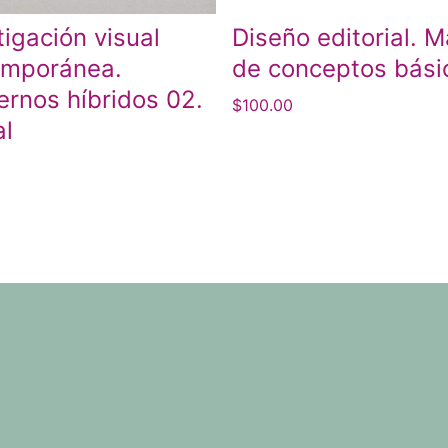
tigación visual
Diseño editorial. 
emporánea.
de conceptos bási
rnos híbridos 02.
$
100.00
al