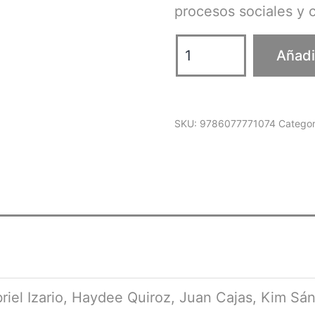
procesos sociales y c
Actores,
Añadir
escenarios
y
representaciones
SKU:
9786077771074
Categor
en
un
mundo
global
cantidad
briel Izario, Haydee Quiroz, Juan Cajas, Kim Sá