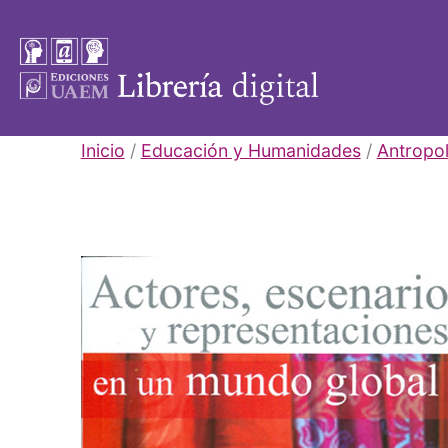
Saltar
al
contenido
Libros
Inicio
/
Educación y Humanidades
/
Antropo
UAEM