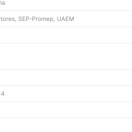
ma
ditores, SEP-Promep, UAEM
-4