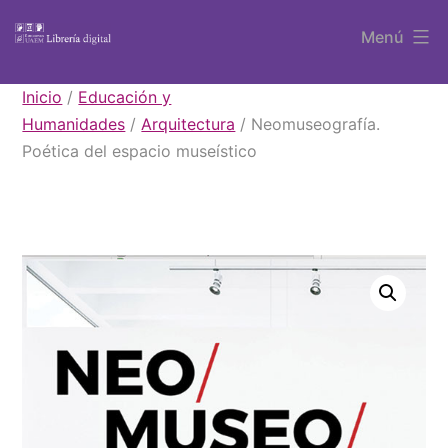
Saltar
Menú
al
contenido
Libros
Inicio
/
Educación y
UAEM
Humanidades
/
Arquitectura
/ Neomuseografía.
Poética del espacio museístico