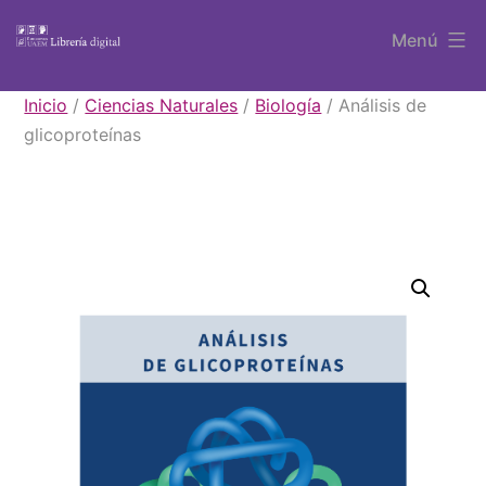
Saltar
Menú
al
contenido
Libros
Inicio
/
Ciencias Naturales
/
Biología
/ Análisis de
UAEM
glicoproteínas