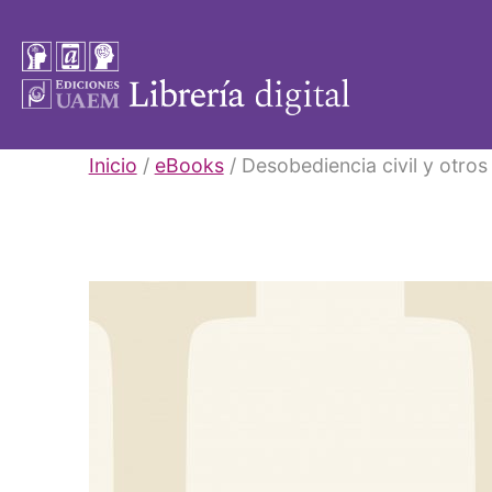
Saltar
al
contenido
Libros
Inicio
/
eBooks
/ Desobediencia civil y otros
UAEM