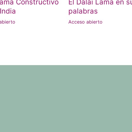
ama Constructivo
El Dalái Lama en s
 India
palabras
abierto
Acceso abierto