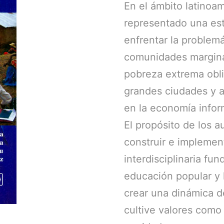
En el ámbito latinoa
representado una est
enfrentar la problemá
comunidades margina
pobreza extrema obli
grandes ciudades y 
en la economía infor
El propósito de los a
construir e implement
interdisciplinaria fu
educación popular y l
crear una dinámica d
cultive valores como l