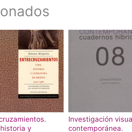
ionados
cruzamientos.
Investigación visua
 historia y
contemporánea.