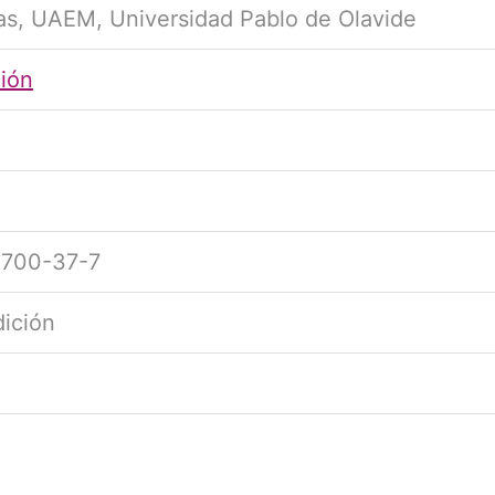
las, UAEM, Universidad Pablo de Olavide
ción
1700-37-7
dición