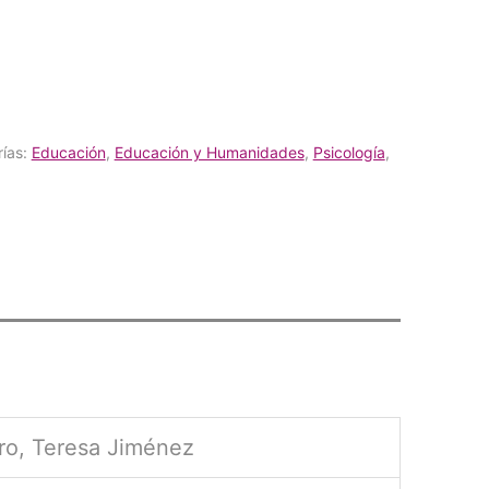
ías:
Educación
,
Educación y Humanidades
,
Psicología
,
ero, Teresa Jiménez