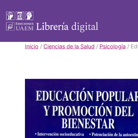
Saltar
al
contenido
Libros
Inicio
/
Ciencias de la Salud
/
Psicología
/ Ed
UAEM