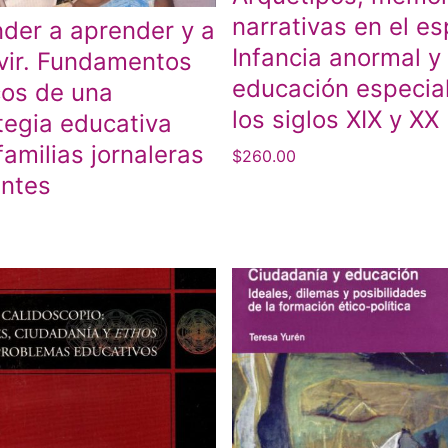
narrativas en el es
der a aprender y a
Infancia anormal y
vir. Fundamentos
educación especia
cos de una
los siglos XIX y XX
tegia educativa
familias jornaleras
$
260.00
antes
0