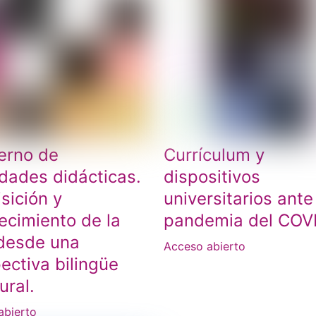
erno de
Currículum y
idades didácticas.
dispositivos
sición y
universitarios ante
lecimiento de la
pandemia del COV
desde una
Acceso abierto
ectiva bilingüe
ural.
abierto