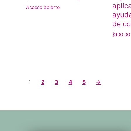
aplic
Acceso abierto
ayuda
de c
$
100.00
1
2
3
4
5
→