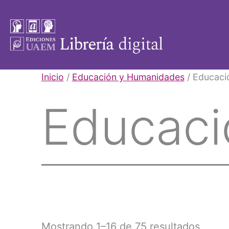
Saltar
al
contenido
Libros
Inicio
/
Educación y Humanidades
/ Educaci
UAEM
Educaci
Mostrando 1–16 de 75 resultados