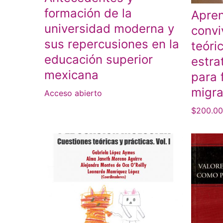
formación de la
Apren
universidad moderna y
convi
sus repercusiones en la
teóri
educación superior
estra
mexicana
para 
migr
Acceso abierto
$
200.0