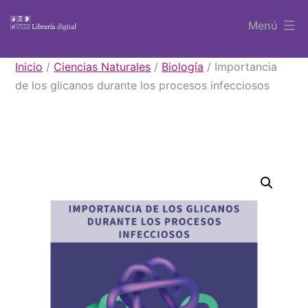
Saltar
Menú
al
contenido
Libros
Inicio
/
Ciencias Naturales
/
Biología
/ Importancia
UAEM
de los glicanos durante los procesos infecciosos