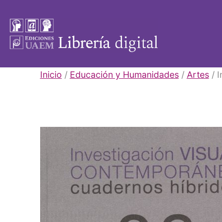
Saltar
al
contenido
Libros
Inicio
/
Educación y Humanidades
/
Artes
/ I
UAEM