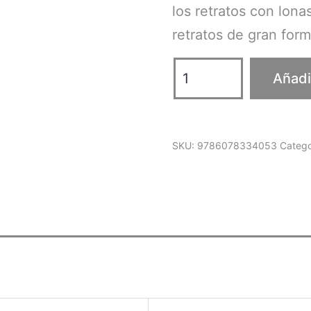
los retratos con lon
retratos de gran for
Investigación
Añadir
visual
contemporánea.
Cuadernos
SKU:
9786078334053
Catego
híbridos
08.
Últimos
poetas
cantidad