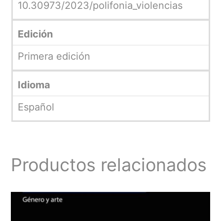
10.30973/2023/polifonia_violencias
Edición
Primera edición
Idioma
Español
Productos relacionados