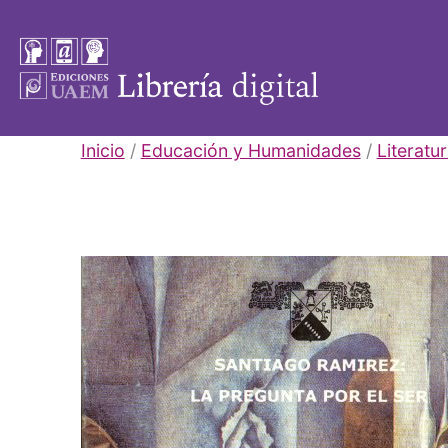
Saltar
al
contenido
Libros
Inicio
/
Educación y Humanidades
/
Literatu
UAEM