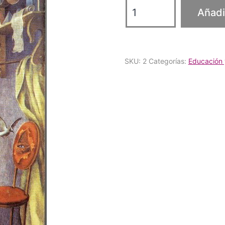
Santiago
Añadir
Ramirez:
La
pregunta
SKU:
2
Categorías:
Educación
por
el
ser
cantidad