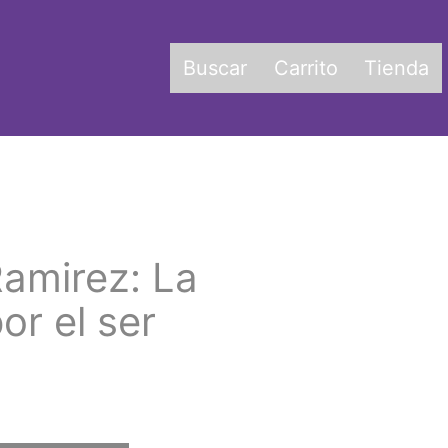
Buscar
Carrito
Tienda
amirez: La
or el ser