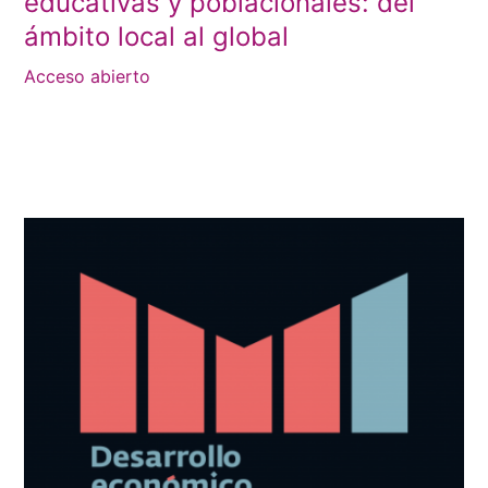
educativas y poblacionales: del
ámbito local al global
Acceso abierto