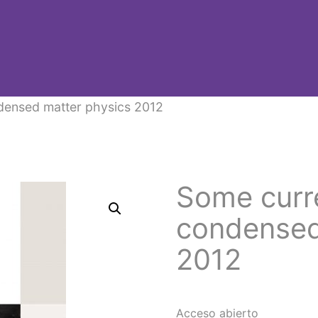
ndensed matter physics 2012
Some curre
condensed
2012
Acceso abierto