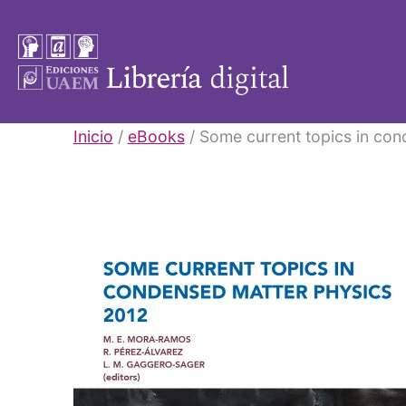
Saltar
al
contenido
Libros
Inicio
/
eBooks
/ Some current topics in co
UAEM