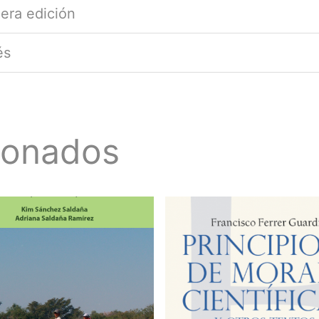
era edición
és
ionados