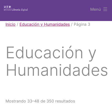
Saltar
Menú
al
contenido
Libros
Inicio
/
Educación y Humanidades
/ Página 3
UAEM
Educación y
Humanidades
Mostrando 33–48 de 350 resultados