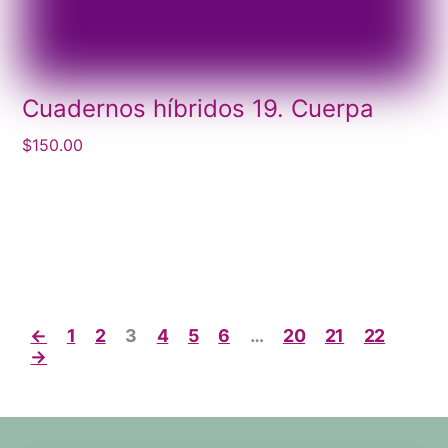
Cuadernos híbridos 19. Cuerpa
$
150.00
←
1
2
3
4
5
6
…
20
21
22
→