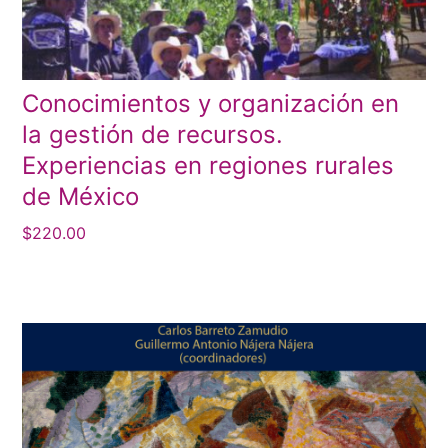
Conocimientos y organización en
la gestión de recursos.
Experiencias en regiones rurales
de México
$
220.00