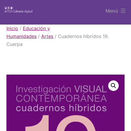
Saltar
Menú
al
contenido
Libros
Inicio
/
Educación y
UAEM
Humanidades
/
Artes
/ Cuadernos híbridos 19.
Cuerpa