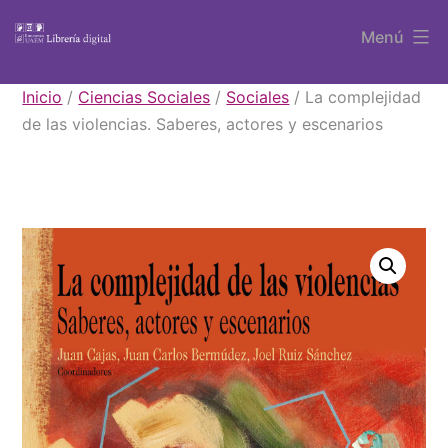
Saltar
Menú
al
contenido
Libros
Inicio
/
Ciencias Sociales
/
Sociales
/ La complejidad
UAEM
de las violencias. Saberes, actores y escenarios